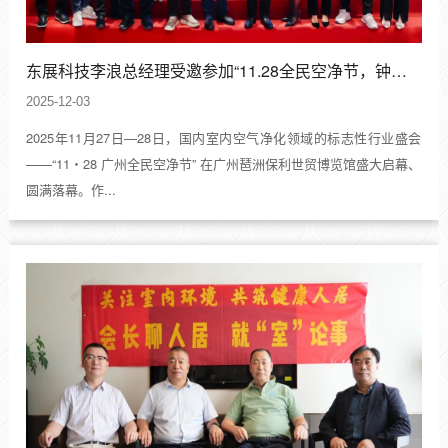
东展科技李浪总经理受邀参加“11.28全民空净节，钟南山院士做主旨演讲！
2025-12-03
2025年11月27日—28日，国内室内空气净化领域的标志性行业盛会
——“11・28 广州全民空净节” 在广州琶洲保利世贸博览馆盛大启幕、
圆满落幕。作...